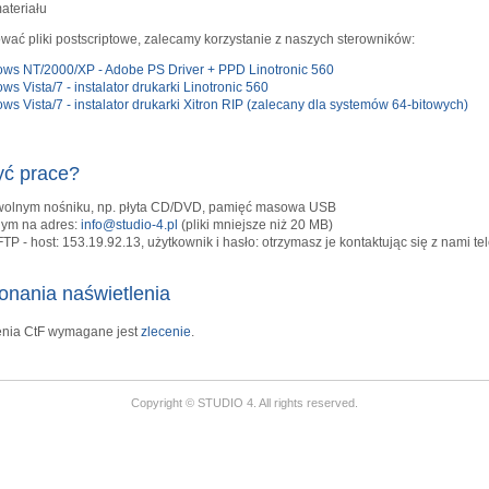
ateriału
ać pliki postscriptowe, zalecamy korzystanie z naszych sterowników:
ows NT/2000/XP - Adobe PS Driver + PPD Linotronic 560
s Vista/7 - instalator drukarki Linotronic 560
ws Vista/7 - instalator drukarki Xitron RIP (zalecany dla systemów 64-bitowych)
yć prace?
wolnym nośniku, np. płyta CD/DVD, pamięć masowa USB
nym na adres:
info@studio-4.pl
(pliki mniejsze niż 20 MB)
TP - host: 153.19.92.13, użytkownik i hasło: otrzymasz je kontaktując się z nami te
onania naświetlenia
enia CtF wymagane jest
zlecenie
.
Copyright © STUDIO 4. All rights reserved.