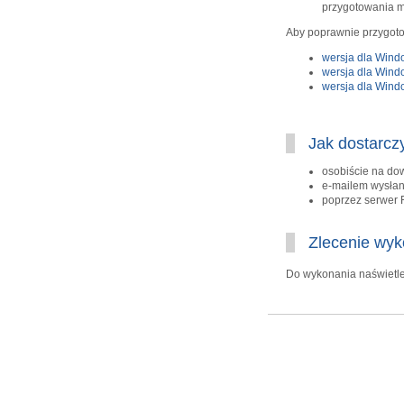
przygotowania m
Aby poprawnie przygotow
wersja dla Wind
wersja dla Window
wersja dla Windo
Jak dostarcz
osobiście na do
e-mailem wysła
poprzez serwer F
Zlecenie wyk
Do wykonania naświetl