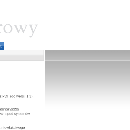
t
 PDF (do wersji 1.3).
kompozytowa
owych spod systemów
z niewłaściwego