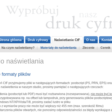
Strona główna
Druk cyfrowy
Naświetlanie CtF
O nas
Kontak
Na czym naświetlamy?
|
Materiały do naświetlania
|
Zlecenie
|
Cennik
do naświetlania
formaty plików
 CtF przyjmujemy pliki w następujących formatach: postscript (PS, PRN, EPS) oraz
 naświetlenia w naszym studio, prosimy pamiętać o następujących rzeczach:
lenia (postscript lub PDF) musi być rozbarwiona (rozseparowana),
nie może być 
 przygotowywana np. na offset lub tampodruk, przy generowaniu plików postscript
dows NT/XP/Vista/7/8, prosimy zadać lustro w pliku
n z wymiarów pracy nie może być większy niż 455 mm (max. szerokość filmu)
tarczenia plików otwartych, nie ponosimy odpowiedzialności za błędy wynikające 