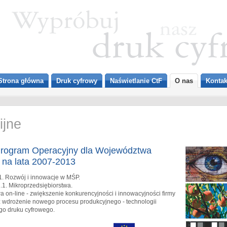
Strona główna
Druk cyfrowy
Naświetlanie CtF
O nas
Kontak
ijne
Program Operacyjny dla Województwa
na lata 2007-2013
1. Rozwój i innowacje w MŚP.
.1. Mikroprzedsiębiorstwa.
a on-line - zwiększenie konkurencyjności i innowacyjności firmy
z wdrożenie nowego procesu produkcyjnego - technologii
o druku cyfrowego.