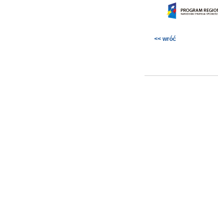
<< wróć